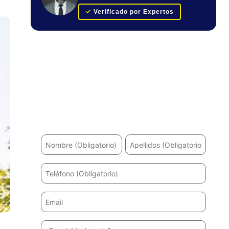
Verificado por Expertos
Obtenga su evaluación de caso
GRATUITA
¿Ha sufrido un accidente? Le ayudaremos a
recuperarse y a obtener la máxima indemnización.