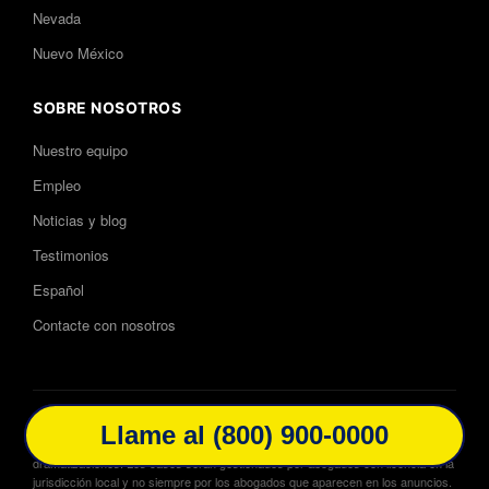
Nevada
Nuevo México
SOBRE NOSOTROS
Nuestro equipo
Empleo
Noticias y blog
Testimonios
Español
Contacte con nosotros
Publicidad de abogados. Descargo de responsabilidad: No se garantiza,
Llamar al (800) 900-0000
Llame al (800) 900-0000
asegura ni predice ningún resultado. El sitio web puede contener
dramatizaciones. Los casos serán gestionados por abogados con licencia en la
jurisdicción local y no siempre por los abogados que aparecen en los anuncios.