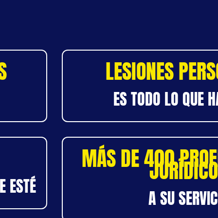
S
LESIONES PER
ES TODO LO QUE 
MÁS DE 400 PROF
JURÍDIC
E ESTÉ
A SU SERVIC