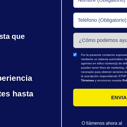
sta que
Por la presente consiento expresame
mediante un sistema automático de 
agentes en el/los número(s) de te
pueden tener fines de marketing, i
necesario para obtener servicios l
periencia
la suscripción respondiendo STOP o
Términos
y reconoces nuestra
Pol
tes hasta
O llámenos ahora al