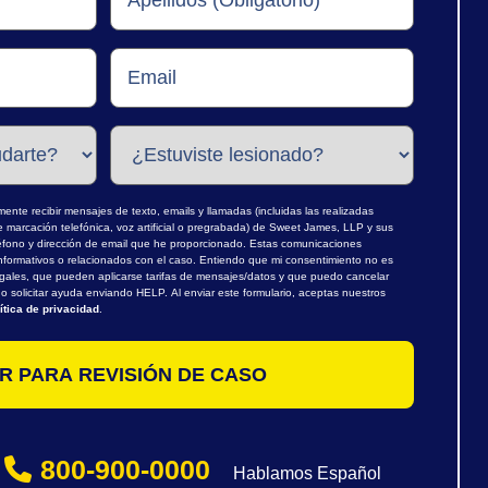
nte recibir mensajes de texto, emails y llamadas (incluidas las realizadas
marcación telefónica, voz artificial o pregrabada) de Sweet James, LLP y sus
léfono y dirección de email que he proporcionado. Estas comunicaciones
nformativos o relacionados con el caso. Entiendo que mi consentimiento no es
egales, que pueden aplicarse tarifas de mensajes/datos y que puedo cancelar
 solicitar ayuda enviando HELP. Al enviar este formulario, aceptas nuestros
ítica de privacidad
.
800-900-0000
Hablamos Español