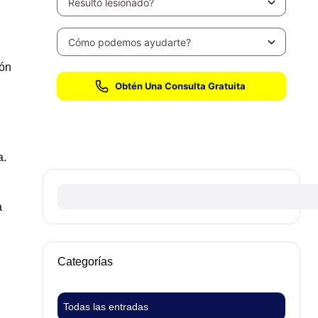
ión
Sin honorarios hasta que ganemos su caso
a.
a
Categorías
Todas las entradas