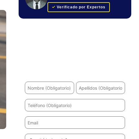
Verificado por Expertos
Obtenga su evaluación de caso
GRATUITA
¿Ha sufrido un accidente? Le ayudaremos a
recuperarse y a obtener la máxima indemnización.