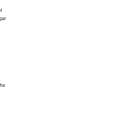
l
gar
 ha