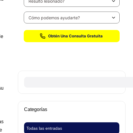
le
Sin honorarios hasta que ganemos su caso
su
Categorías
as
Todas las entradas
e