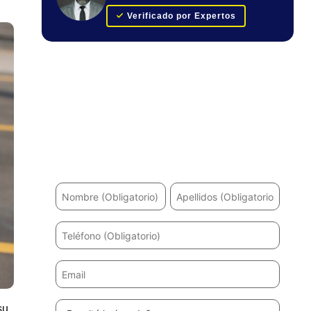
Verificado por Expertos
Obtenga su evaluación de caso
GRATUITA
¿Ha sufrido un accidente? Le ayudaremos a
recuperarse y a obtener la máxima indemnización.
su