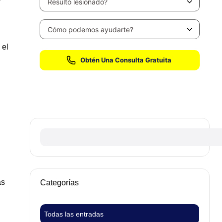
 el
Sin honorarios hasta que ganemos su caso
as
Categorías
Todas las entradas