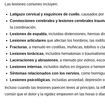
Las lesiones comunes incluyen:
Latigazo cervical y esguinces de cuello
,
causados por 
Conmociones cerebrales y lesiones cerebrales traum
la coordinación.
Lesiones de espalda
,
incluidas distensiones, hernias di
Lesiones articulares
que afectan los hombros, las rodill
Fracturas
,
a menudo en costillas, muñecas, tobillos o cla
Lesiones torácicas
,
incluidos hematomas o traumatismos
Laceraciones y abrasiones
,
a menudo por vidrios, escom
Lesiones internas
,
incluidos daños en órganos o hemorr
Síntomas relacionados con los
nervios
,
como hormigue
Lesiones psicológicas
,
incluidas ansiedad, depresión o
Incluso cuando las lesiones parecen leves al principio, la 
común que el dolor y la rigidez empeoren en las horas o días