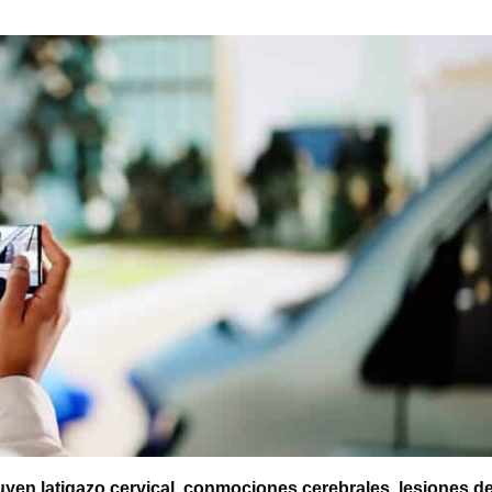
yen latigazo cervical
,
conmociones cerebrales
,
lesiones d