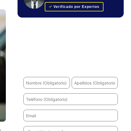
Verificado por Expertos
Obtenga su evaluación de caso
GRATUITA
¿Ha sufrido un accidente? Le ayudaremos a
recuperarse y a obtener la máxima indemnización.
e