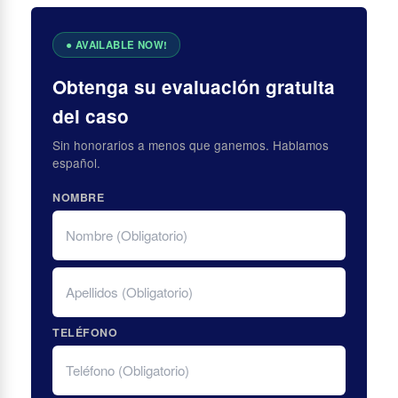
Obtenga su evaluación gratuita
del caso
Sin honorarios a menos que ganemos. Hablamos
español.
NOMBRE
FIRST
LAST
TELÉFONO