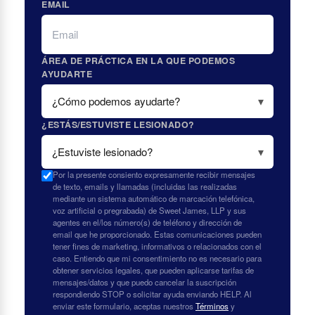
EMAIL
ÁREA DE PRÁCTICA EN LA QUE PODEMOS
AYUDARTE
¿ESTÁS/ESTUVISTE LESIONADO?
Por la presente consiento expresamente recibir mensajes
de texto, emails y llamadas (incluidas las realizadas
mediante un sistema automático de marcación telefónica,
voz artificial o pregrabada) de Sweet James, LLP y sus
agentes en el/los número(s) de teléfono y dirección de
email que he proporcionado. Estas comunicaciones pueden
tener fines de marketing, informativos o relacionados con el
caso. Entiendo que mi consentimiento no es necesario para
obtener servicios legales, que pueden aplicarse tarifas de
mensajes/datos y que puedo cancelar la suscripción
respondiendo STOP o solicitar ayuda enviando HELP. Al
enviar este formulario, aceptas nuestros
Términos
y