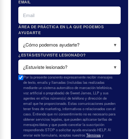
EMAIL
ÁREA DE PRÁCTICA EN LA QUE PODEMOS
AYUDARTE
¿ESTÁS/ESTUVISTE LESIONADO?
Por la presente consiento expresamente recibir mensajes
de texto, emails y llamadas (incluidas las realizadas
mediante un sistema automático de marcación telefónica,
voz artificial o pregrabada) de Sweet James, LLP y sus
agentes en el/los número(s) de teléfono y dirección de
email que he proporcionado. Estas comunicaciones pueden
tener fines de marketing, informativos o relacionados con el
caso. Entiendo que mi consentimiento no es necesario para
obtener servicios legales, que pueden aplicarse tarifas de
mensajes/datos y que puedo cancelar la suscripción
respondiendo STOP o solicitar ayuda enviando HELP. Al
enviar este formulario, aceptas nuestros
Términos
y