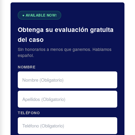
Obtenga su evaluación gratuita
del caso
Sin honorarios a menos que ganemos. Hablamos
español.
NOMBRE
FIRST
LAST
TELÉFONO