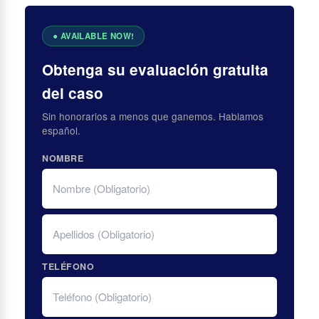
Obtenga su evaluación gratuita
del caso
Sin honorarios a menos que ganemos. Hablamos
español.
NOMBRE
FIRST
LAST
TELÉFONO