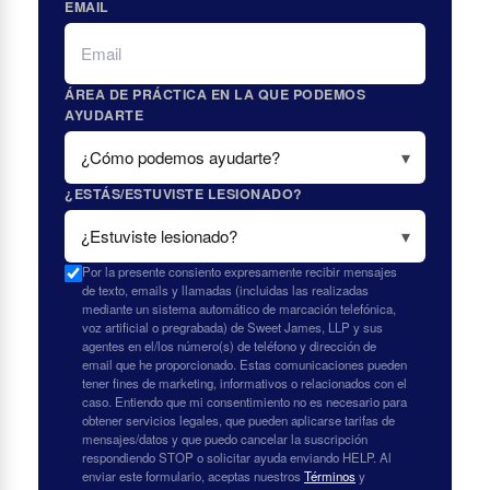
EMAIL
ÁREA DE PRÁCTICA EN LA QUE PODEMOS
AYUDARTE
¿ESTÁS/ESTUVISTE LESIONADO?
Por la presente consiento expresamente recibir mensajes
de texto, emails y llamadas (incluidas las realizadas
mediante un sistema automático de marcación telefónica,
voz artificial o pregrabada) de Sweet James, LLP y sus
agentes en el/los número(s) de teléfono y dirección de
email que he proporcionado. Estas comunicaciones pueden
tener fines de marketing, informativos o relacionados con el
caso. Entiendo que mi consentimiento no es necesario para
obtener servicios legales, que pueden aplicarse tarifas de
mensajes/datos y que puedo cancelar la suscripción
respondiendo STOP o solicitar ayuda enviando HELP. Al
enviar este formulario, aceptas nuestros
Términos
y