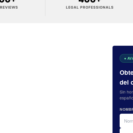
 REVIEWS
LEGAL PROFESSIONALS
Obte
del 
Sin ho
españo
NOMB
FIRST
LAST