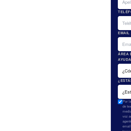
TELÉ
EMAIL
ÁREA 
AYUDA
¿ESTÁ
Por l
de te
media
voz a
agent
email