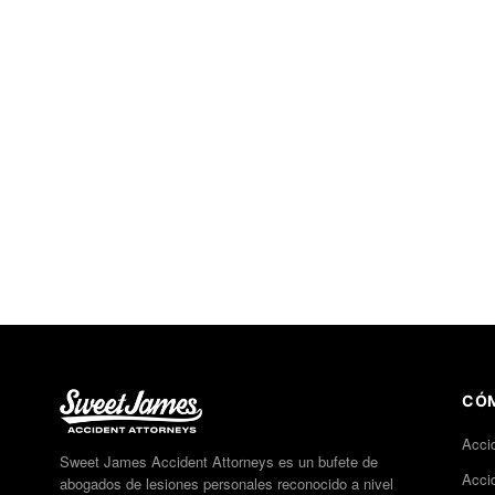
CÓM
Acci
Sweet James Accident Attorneys es un bufete de
Acci
abogados de lesiones personales reconocido a nivel