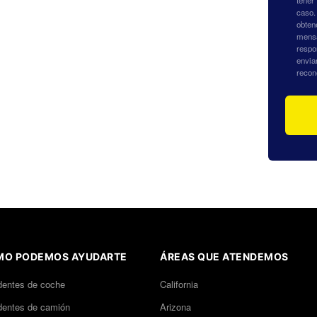
tener
caso.
obten
mensa
respo
envia
recon
O PODEMOS AYUDARTE
ÁREAS QUE ATENDEMOS
dentes de coche
California
dentes de camión
Arizona