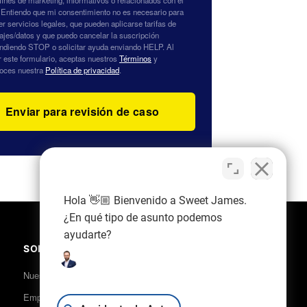
 fines de marketing, informativos o relacionados con el
 Entiendo que mi consentimiento no es necesario para
er servicios legales, que pueden aplicarse tarifas de
jes/datos y que puedo cancelar la suscripción
ndiendo STOP o solicitar ayuda enviando HELP. Al
r este formulario, aceptas nuestros
Términos
y
oces nuestra
Política de privacidad
.
Hola 👋🏼 Bienvenido a Sweet James.
¿En qué tipo de asunto podemos
ayudarte?
SOBRE NOSOTROS
Nuestro equipo
Empleo