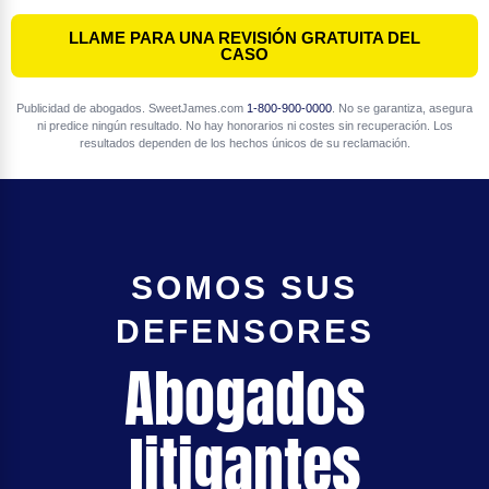
LLAME PARA UNA REVISIÓN GRATUITA DEL
CASO
Publicidad de abogados. SweetJames.com
1-800-900-0000
. No se garantiza, asegura
ni predice ningún resultado. No hay honorarios ni costes sin recuperación. Los
resultados dependen de los hechos únicos de su reclamación.
SOMOS SUS
DEFENSORES
Abogados
litigantes