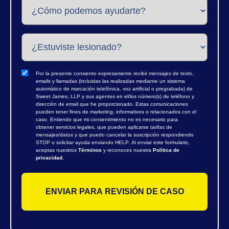
Por la presente consiento expresamente recibir mensajes de texto,
emails y llamadas (incluidas las realizadas mediante un sistema
automático de marcación telefónica, voz artificial o pregrabada) de
Sweet James, LLP y sus agentes en el/los número(s) de teléfono y
dirección de email que he proporcionado. Estas comunicaciones
pueden tener fines de marketing, informativos o relacionados con el
caso. Entiendo que mi consentimiento no es necesario para
obtener servicios legales, que pueden aplicarse tarifas de
mensajes/datos y que puedo cancelar la suscripción respondiendo
STOP o solicitar ayuda enviando HELP. Al enviar este formulario,
aceptas nuestros
Términos
y reconoces nuestra
Política de
privacidad
.