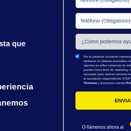
sta que
Por la presente consiento expresame
mediante un sistema automático de 
agentes en el/los número(s) de te
pueden tener fines de marketing, i
necesario para obtener servicios l
la suscripción respondiendo STOP o
Términos
y reconoces nuestra
Pol
periencia
ganemos
O llámenos ahora al