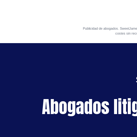
Publicidad de abogados. SweetJa
costes sin rec
Abogados liti