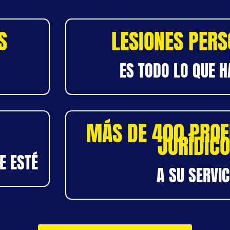
S
LESIONES PER
ES TODO LO QUE 
MÁS DE 400 PROF
JURÍDIC
E ESTÉ
A SU SERVIC