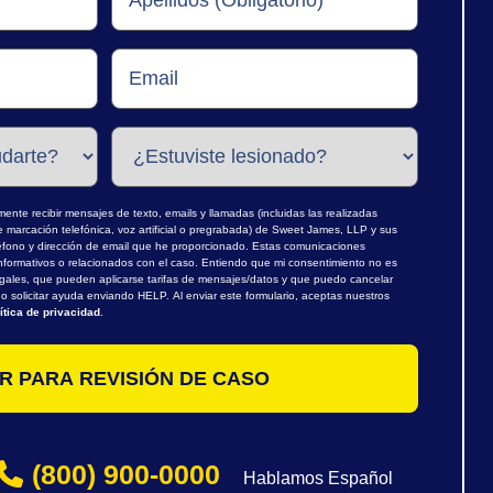
nte recibir mensajes de texto, emails y llamadas (incluidas las realizadas
marcación telefónica, voz artificial o pregrabada) de Sweet James, LLP y sus
léfono y dirección de email que he proporcionado. Estas comunicaciones
nformativos o relacionados con el caso. Entiendo que mi consentimiento no es
egales, que pueden aplicarse tarifas de mensajes/datos y que puedo cancelar
 solicitar ayuda enviando HELP. Al enviar este formulario, aceptas nuestros
ítica de privacidad
.
(800) 900-0000
Hablamos Español