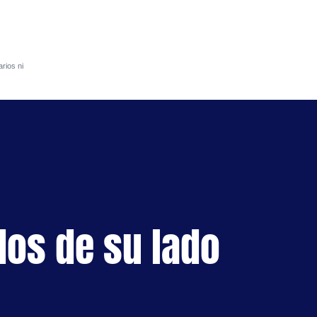
rios ni
S
dos de su lado