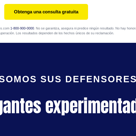
Obtenga una consulta gratuita
mes.com
1-800-900-0000
. No se garantiza, asegura ni predice ningún resultado. No hay honora
uperación. Los resultados dependen de los hechos únicos de su reclamación.
SOMOS SUS DEFENSORE
gantes experimenta