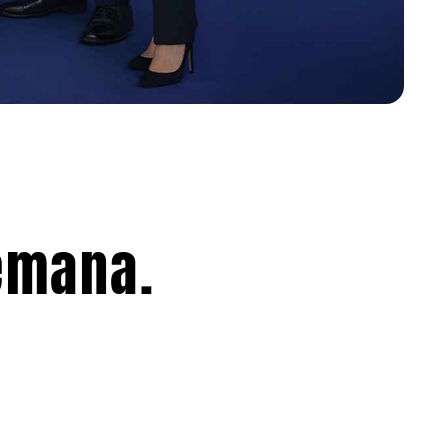
emana.