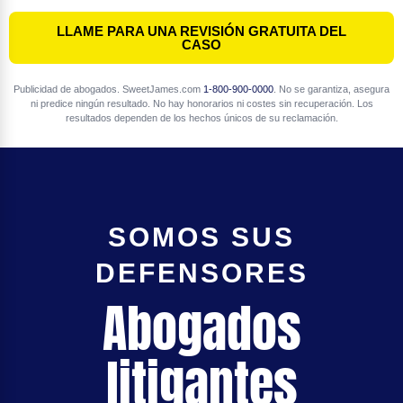
LLAME PARA UNA REVISIÓN GRATUITA DEL
CASO
Publicidad de abogados. SweetJames.com
1-800-900-0000
. No se garantiza, asegura
ni predice ningún resultado. No hay honorarios ni costes sin recuperación. Los
resultados dependen de los hechos únicos de su reclamación.
SOMOS SUS
DEFENSORES
Abogados
litigantes