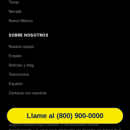
Texas
Nevada
Nuevo México
SOBRE NOSOTROS
Nuestro equipo
Empleo
Noticias y blog
Testimonios
Español
Contacte con nosotros
Llame al (800) 900-0000
Publicidad de abogados. Descargo de responsabilidad: No se garantiza,
asegura ni predice ningún resultado. El sitio web puede contener
dramatizaciones. Los casos serán gestionados por abogados con licencia en la