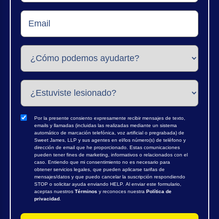
Por la presente consiento expresamente recibir mensajes de texto,
emails y llamadas (incluidas las realizadas mediante un sistema
automático de marcación telefónica, voz artificial o pregrabada) de
Sweet James, LLP y sus agentes en el/los número(s) de teléfono y
dirección de email que he proporcionado. Estas comunicaciones
pueden tener fines de marketing, informativos o relacionados con el
caso. Entiendo que mi consentimiento no es necesario para
obtener servicios legales, que pueden aplicarse tarifas de
mensajes/datos y que puedo cancelar la suscripción respondiendo
STOP o solicitar ayuda enviando HELP. Al enviar este formulario,
aceptas nuestros
Términos
y reconoces nuestra
Política de
privacidad
.