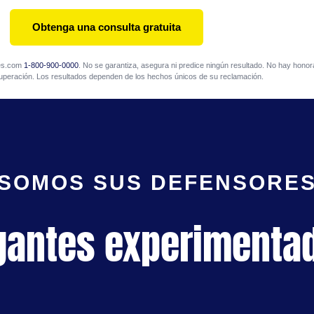
Obtenga una consulta gratuita
mes.com
1-800-900-0000
. No se garantiza, asegura ni predice ningún resultado. No hay honora
uperación. Los resultados dependen de los hechos únicos de su reclamación.
SOMOS SUS DEFENSORE
gantes experimenta