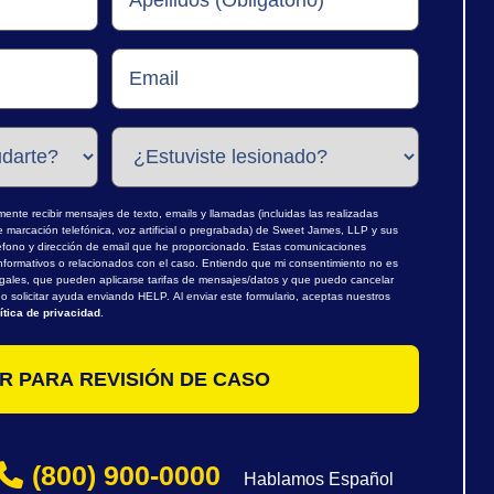
nte recibir mensajes de texto, emails y llamadas (incluidas las realizadas
marcación telefónica, voz artificial o pregrabada) de Sweet James, LLP y sus
léfono y dirección de email que he proporcionado. Estas comunicaciones
nformativos o relacionados con el caso. Entiendo que mi consentimiento no es
egales, que pueden aplicarse tarifas de mensajes/datos y que puedo cancelar
 solicitar ayuda enviando HELP. Al enviar este formulario, aceptas nuestros
ítica de privacidad
.
(800) 900-0000
Hablamos Español