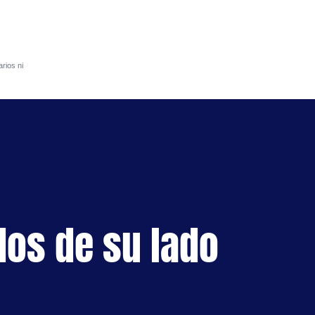
rios ni
S
dos de su lado