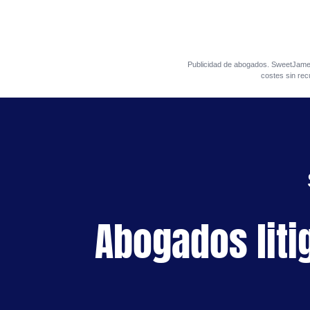
Publicidad de abogados. SweetJa
costes sin rec
Abogados liti