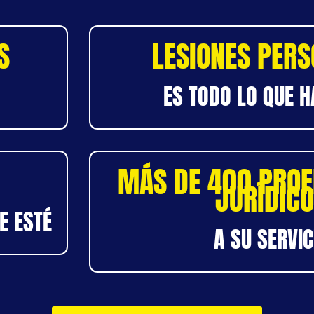
S
LESIONES PER
ES TODO LO QUE 
MÁS DE 400 PROF
JURÍDIC
E ESTÉ
A SU SERVIC