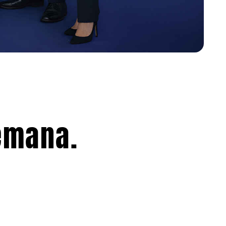
emana.