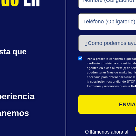
sta que
Por la presente consiento expresame
mediante un sistema automático de 
agentes en el/los número(s) de te
pueden tener fines de marketing, i
necesario para obtener servicios l
la suscripción respondiendo STOP o
Términos
y reconoces nuestra
Pol
periencia
ganemos
O llámenos ahora al