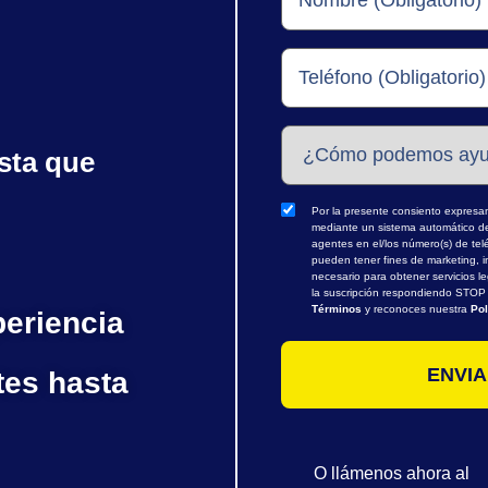
sta que
Por la presente consiento expresame
mediante un sistema automático de 
agentes en el/los número(s) de te
pueden tener fines de marketing, i
necesario para obtener servicios l
la suscripción respondiendo STOP o
Términos
y reconoces nuestra
Pol
periencia
tes hasta
O llámenos ahora al