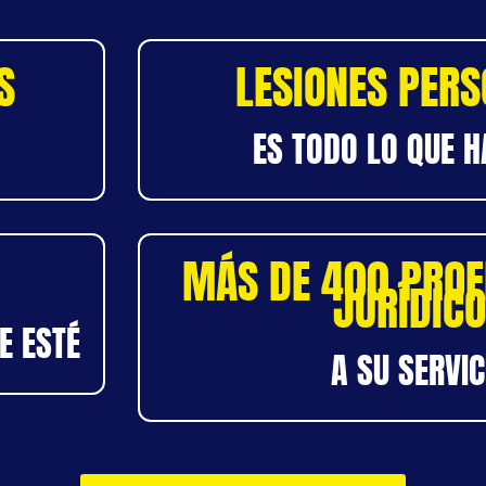
S
LESIONES PER
ES TODO LO QUE 
MÁS DE 400 PROF
JURÍDIC
E ESTÉ
A SU SERVIC