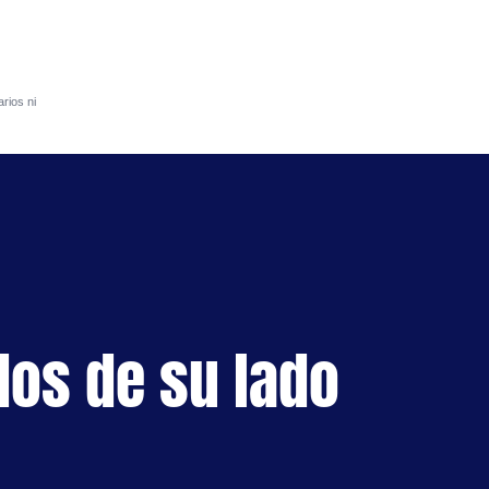
rios ni
S
dos de su lado