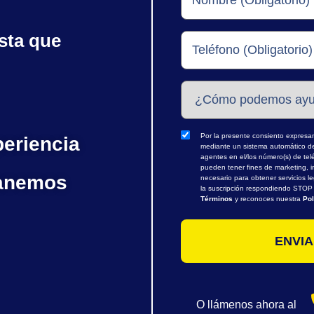
sta que
Por la presente consiento expresame
periencia
mediante un sistema automático de 
agentes en el/los número(s) de te
pueden tener fines de marketing, i
ganemos
necesario para obtener servicios l
la suscripción respondiendo STOP o
Términos
y reconoces nuestra
Pol
O llámenos ahora al