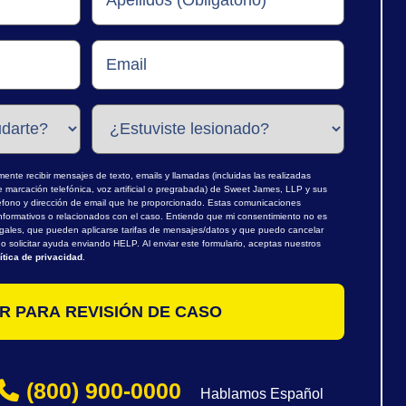
nte recibir mensajes de texto, emails y llamadas (incluidas las realizadas
marcación telefónica, voz artificial o pregrabada) de Sweet James, LLP y sus
léfono y dirección de email que he proporcionado. Estas comunicaciones
nformativos o relacionados con el caso. Entiendo que mi consentimiento no es
egales, que pueden aplicarse tarifas de mensajes/datos y que puedo cancelar
 solicitar ayuda enviando HELP. Al enviar este formulario, aceptas nuestros
ítica de privacidad
.
(800) 900-0000
Hablamos Español