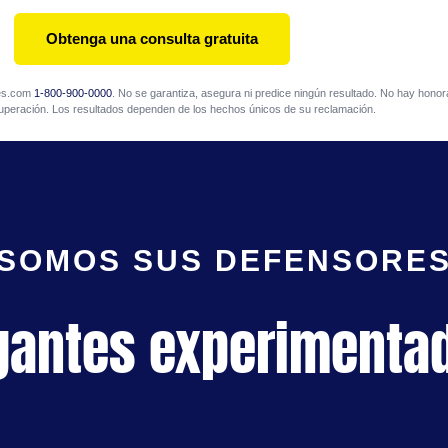
Obtenga una consulta gratuita
mes.com
1-800-900-0000
. No se garantiza, asegura ni predice ningún resultado. No hay honora
uperación. Los resultados dependen de los hechos únicos de su reclamación.
SOMOS SUS DEFENSORE
gantes experimenta