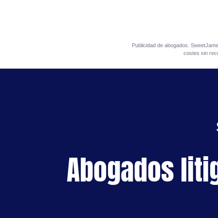
Publicidad de abogados. SweetJa
costes sin rec
Abogados liti