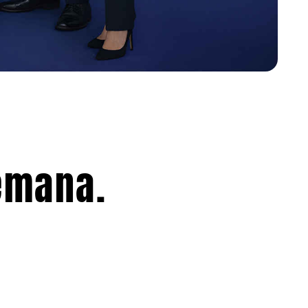
emana.