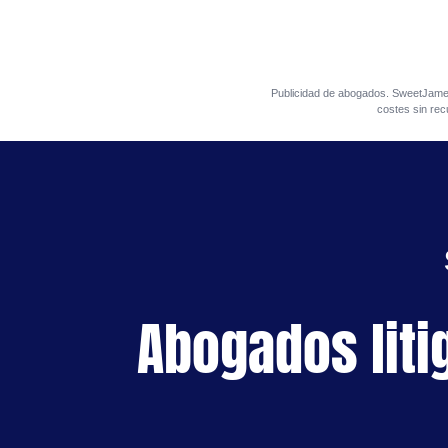
Publicidad de abogados. SweetJa
costes sin rec
Abogados liti