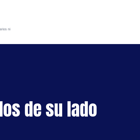
rios ni
S
dos de su lado