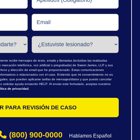
nte recibir mensajes de texto, emails y llamadas (incluidas las realizadas
marcación telefónica, voz artificial o pregrabada) de Sweet James, LLP y sus
léfono y dirección de email que he proporcionado. Estas comunicaciones
nformativos o relacionados con el caso. Entiendo que mi consentimiento no es
egales, que pueden aplicarse tarifas de mensajes/datos y que puedo cancelar
 solicitar ayuda enviando HELP. Al enviar este formulario, aceptas nuestros
ítica de privacidad
.
(800) 900-0000
Hablamos Español