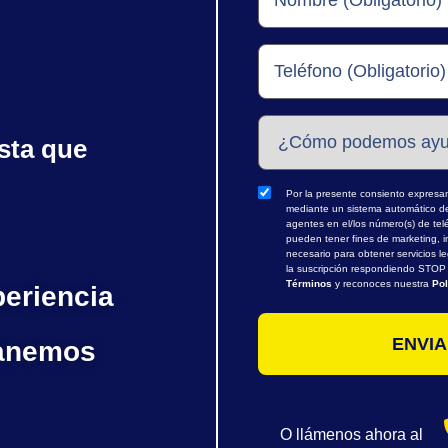
sta que
Por la presente consiento expresame
mediante un sistema automático de 
agentes en el/los número(s) de te
pueden tener fines de marketing, i
necesario para obtener servicios l
la suscripción respondiendo STOP o
Términos
y reconoces nuestra
Pol
periencia
ganemos
O llámenos ahora al