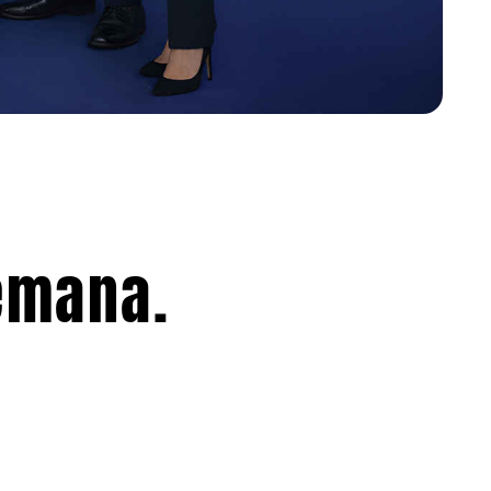
emana.