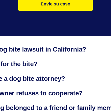
Envíe su caso
og bite lawsuit in California?
 for the bite?
e a dog bite attorney?
owner refuses to cooperate?
e dog belonged to a friend or family m