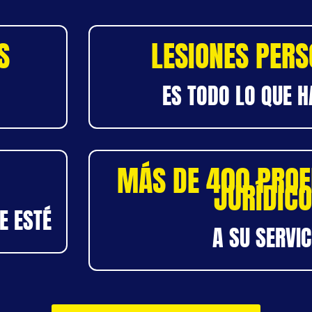
S
LESIONES PER
ES TODO LO QUE 
MÁS DE 400 PROF
JURÍDIC
E ESTÉ
A SU SERVIC