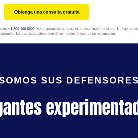
Obtenga una consulta gratuita
mes.com
1-800-900-0000
. No se garantiza, asegura ni predice ningún resultado. No hay honora
uperación. Los resultados dependen de los hechos únicos de su reclamación.
SOMOS SUS DEFENSORE
gantes experimenta