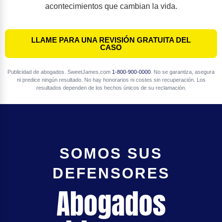
acontecimientos que cambian la vida.
LLAME PARA UNA REVISIÓN GRATUITA DEL
CASO
Publicidad de abogados. SweetJames.com
1-800-900-0000
. No se garantiza, asegura
ni predice ningún resultado. No hay honorarios ni costes sin recuperación. Los
resultados dependen de los hechos únicos de su reclamación.
SOMOS SUS
DEFENSORES
Abogados