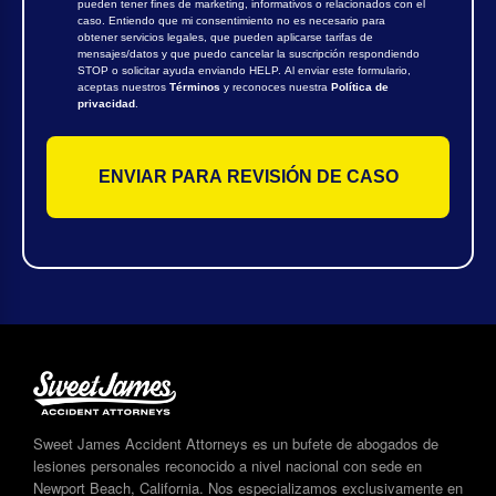
pueden tener fines de marketing, informativos o relacionados con el
caso. Entiendo que mi consentimiento no es necesario para
obtener servicios legales, que pueden aplicarse tarifas de
mensajes/datos y que puedo cancelar la suscripción respondiendo
STOP o solicitar ayuda enviando HELP. Al enviar este formulario,
aceptas nuestros
Términos
y reconoces nuestra
Política de
privacidad
.
Sweet James Accident Attorneys es un bufete de abogados de
lesiones personales reconocido a nivel nacional con sede en
Newport Beach, California. Nos especializamos exclusivamente en