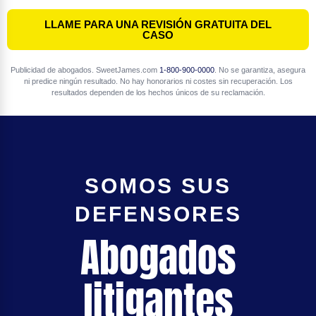
LLAME PARA UNA REVISIÓN GRATUITA DEL
CASO
Publicidad de abogados. SweetJames.com
1-800-900-0000
. No se garantiza, asegura
ni predice ningún resultado. No hay honorarios ni costes sin recuperación. Los
resultados dependen de los hechos únicos de su reclamación.
SOMOS SUS
DEFENSORES
Abogados
litigantes