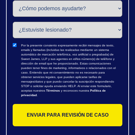
Por la presente consiento expresamente recibir mensajes de texto,
emails y llamadas (incluidas las realizadas mediante un sistema
automático de marcación telefónica, voz artificial o pregrabada) de
Sweet James, LLP y sus agentes en el/los número(s) de teléfono y
dirección de email que he proporcionado. Estas comunicaciones
pueden tener fines de marketing, informativos o relacionados con el
caso. Entiendo que mi consentimiento no es necesario para
obtener servicios legales, que pueden aplicarse tarifas de
mensajes/datos y que puedo cancelar la suscripción respondiendo
STOP o solicitar ayuda enviando HELP. Al enviar este formulario,
aceptas nuestros
Términos
y reconoces nuestra
Política de
privacidad
.