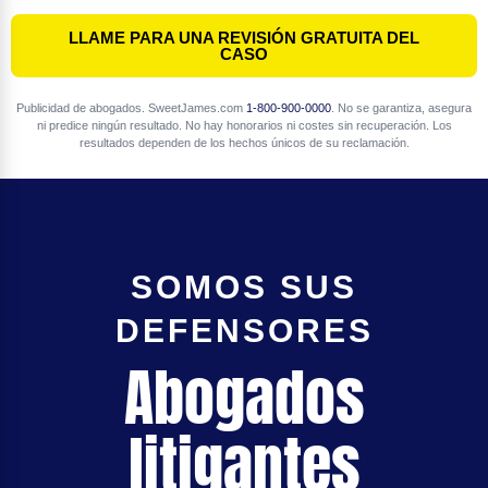
LLAME PARA UNA REVISIÓN GRATUITA DEL
CASO
Publicidad de abogados. SweetJames.com
1-800-900-0000
. No se garantiza, asegura
ni predice ningún resultado. No hay honorarios ni costes sin recuperación. Los
resultados dependen de los hechos únicos de su reclamación.
SOMOS SUS
DEFENSORES
Abogados
litigantes