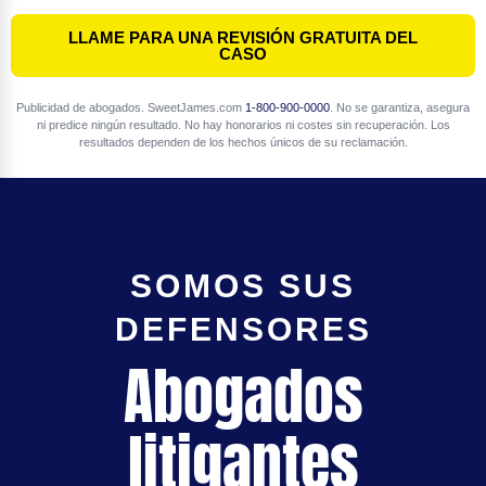
LLAME PARA UNA REVISIÓN GRATUITA DEL
CASO
Publicidad de abogados. SweetJames.com
1-800-900-0000
. No se garantiza, asegura
ni predice ningún resultado. No hay honorarios ni costes sin recuperación. Los
resultados dependen de los hechos únicos de su reclamación.
SOMOS SUS
DEFENSORES
Abogados
litigantes