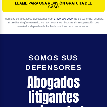
LLAME PARA UNA REVISIÓN GRATUITA DEL
CASO
Publicidad de abogados. SweetJames.com
1-800-900-0000
. No se garantiza, asegura
ni predice ningún resultado. No hay honorarios ni costes sin recuperación. Los
resultados dependen de los hechos únicos de su reclamación.
SOMOS SUS
DEFENSORES
Abogados
litigantes