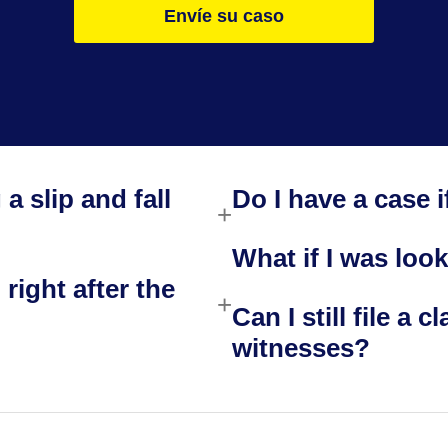
Envíe su caso
 a slip and fall
Do I have a case if
What if I was loo
 right after the
Can I still file a 
witnesses?