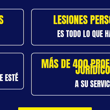
S
LESIONES PER
ES TODO LO QUE 
MÁS DE 400 PROF
JURÍDIC
E ESTÉ
A SU SERVIC