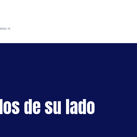
rios ni
S
dos de su lado