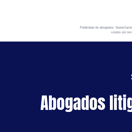
Publicidad de abogados. SweetJa
costes sin rec
Abogados liti