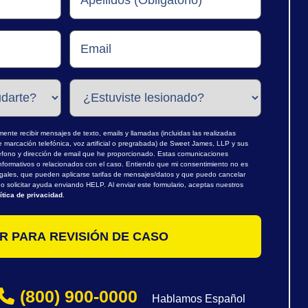
nte recibir mensajes de texto, emails y llamadas (incluidas las realizadas
marcación telefónica, voz artificial o pregrabada) de Sweet James, LLP y sus
léfono y dirección de email que he proporcionado. Estas comunicaciones
nformativos o relacionados con el caso. Entiendo que mi consentimiento no es
egales, que pueden aplicarse tarifas de mensajes/datos y que puedo cancelar
 solicitar ayuda enviando HELP. Al enviar este formulario, aceptas nuestros
ítica de privacidad
.
(800) 900-0000
Hablamos Español