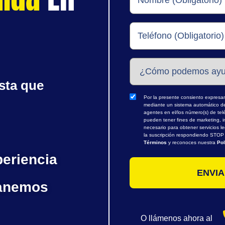
sta que
Por la presente consiento expresame
mediante un sistema automático de 
agentes en el/los número(s) de te
pueden tener fines de marketing, i
necesario para obtener servicios l
la suscripción respondiendo STOP o
Términos
y reconoces nuestra
Pol
periencia
ganemos
O llámenos ahora al