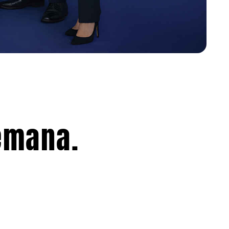
emana.