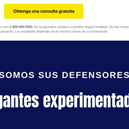
Obtenga una consulta gratuita
mes.com
1-800-900-0000
. No se garantiza, asegura ni predice ningún resultado. No hay honora
uperación. Los resultados dependen de los hechos únicos de su reclamación.
SOMOS SUS DEFENSORE
gantes experimenta