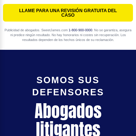
LLAME PARA UNA REVISIÓN GRATUITA DEL
CASO
Publicidad de abogados. SweetJames.com
1-800-900-0000
. No se garantiza, asegura
ni predice ningún resultado. No hay honorarios ni costes sin recuperación. Los
resultados dependen de los hechos únicos de su reclamación.
SOMOS SUS
DEFENSORES
Abogados
litigantes