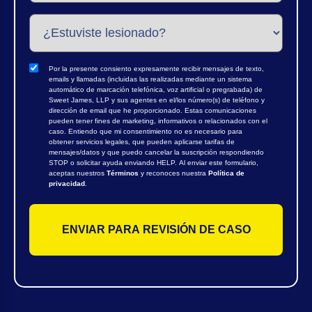
Por la presente consiento expresamente recibir mensajes de texto,
emails y llamadas (incluidas las realizadas mediante un sistema
automático de marcación telefónica, voz artificial o pregrabada) de
Sweet James, LLP y sus agentes en el/los número(s) de teléfono y
dirección de email que he proporcionado. Estas comunicaciones
pueden tener fines de marketing, informativos o relacionados con el
caso. Entiendo que mi consentimiento no es necesario para
obtener servicios legales, que pueden aplicarse tarifas de
mensajes/datos y que puedo cancelar la suscripción respondiendo
STOP o solicitar ayuda enviando HELP. Al enviar este formulario,
aceptas nuestros
Términos
y reconoces nuestra
Política de
privacidad
.