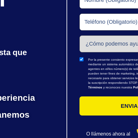
sta que
Por la presente consiento expresame
mediante un sistema automático de 
agentes en el/los número(s) de te
pueden tener fines de marketing, i
necesario para obtener servicios l
la suscripción respondiendo STOP o
Términos
y reconoces nuestra
Pol
periencia
ganemos
O llámenos ahora al