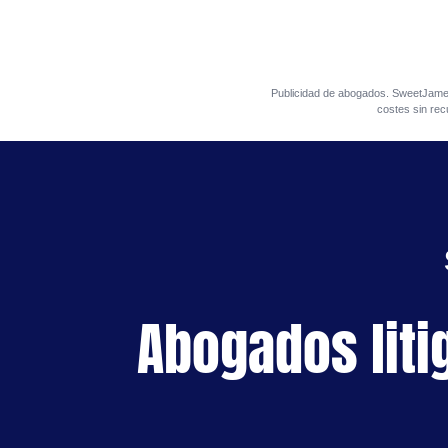
Publicidad de abogados. SweetJa
costes sin rec
Abogados liti