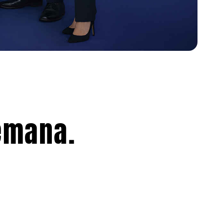
emana.