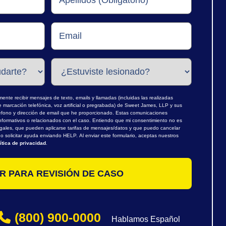
nte recibir mensajes de texto, emails y llamadas (incluidas las realizadas
marcación telefónica, voz artificial o pregrabada) de Sweet James, LLP y sus
léfono y dirección de email que he proporcionado. Estas comunicaciones
nformativos o relacionados con el caso. Entiendo que mi consentimiento no es
egales, que pueden aplicarse tarifas de mensajes/datos y que puedo cancelar
 solicitar ayuda enviando HELP. Al enviar este formulario, aceptas nuestros
ítica de privacidad
.
(800) 900-0000
Hablamos Español