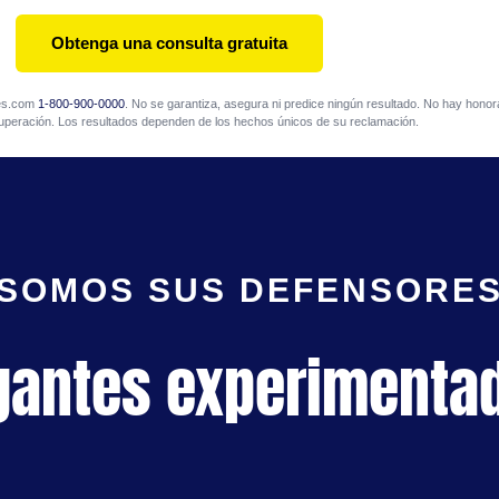
Obtenga una consulta gratuita
mes.com
1-800-900-0000
. No se garantiza, asegura ni predice ningún resultado. No hay honora
uperación. Los resultados dependen de los hechos únicos de su reclamación.
SOMOS SUS DEFENSORE
gantes experimenta