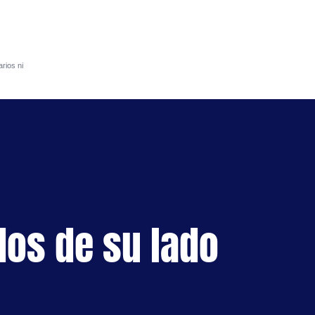
rios ni
S
dos de su lado