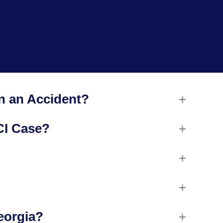
in an Accident?
SCI Case?
eorgia?