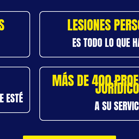
S
LESIONES PER
ES TODO LO QUE 
MÁS DE 400 PROF
JURÍDIC
E ESTÉ
A SU SERVIC