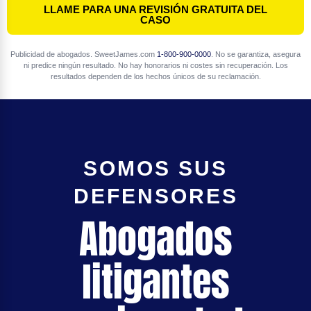
LLAME PARA UNA REVISIÓN GRATUITA DEL
CASO
Publicidad de abogados. SweetJames.com
1-800-900-0000
. No se garantiza, asegura
ni predice ningún resultado. No hay honorarios ni costes sin recuperación. Los
resultados dependen de los hechos únicos de su reclamación.
SOMOS SUS
DEFENSORES
Abogados
litigantes