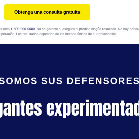
Obtenga una consulta gratuita
mes.com
1-800-900-0000
. No se garantiza, asegura ni predice ningún resultado. No hay honora
uperación. Los resultados dependen de los hechos únicos de su reclamación.
SOMOS SUS DEFENSORE
gantes experimenta