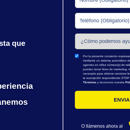
sta que
Por la presente consiento expresame
mediante un sistema automático de 
agentes en el/los número(s) de te
pueden tener fines de marketing, i
necesario para obtener servicios l
la suscripción respondiendo STOP o
Términos
y reconoces nuestra
Pol
periencia
ganemos
O llámenos ahora al