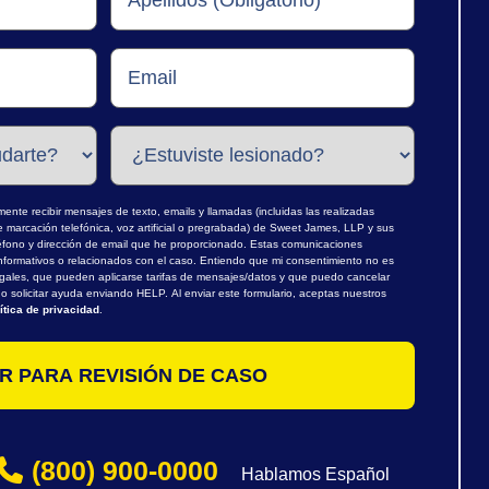
nte recibir mensajes de texto, emails y llamadas (incluidas las realizadas
marcación telefónica, voz artificial o pregrabada) de Sweet James, LLP y sus
léfono y dirección de email que he proporcionado. Estas comunicaciones
nformativos o relacionados con el caso. Entiendo que mi consentimiento no es
egales, que pueden aplicarse tarifas de mensajes/datos y que puedo cancelar
 solicitar ayuda enviando HELP. Al enviar este formulario, aceptas nuestros
ítica de privacidad
.
(800) 900-0000
Hablamos Español