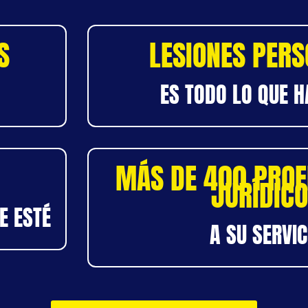
S
LESIONES PER
ES TODO LO QUE 
MÁS DE 400 PROF
JURÍDIC
E ESTÉ
A SU SERVIC