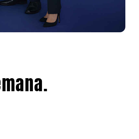
emana.