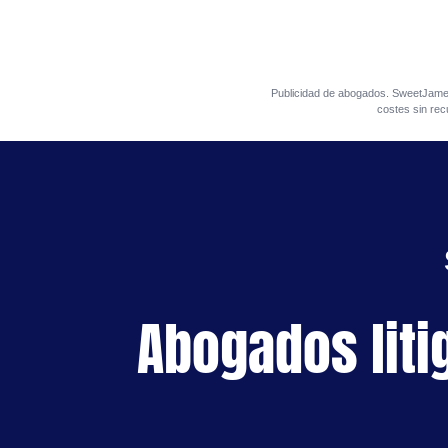
Publicidad de abogados. SweetJa
costes sin rec
Abogados liti