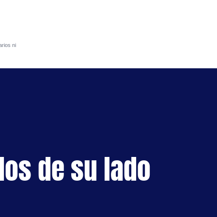
rios ni
S
dos de su lado