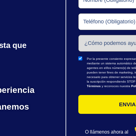
sta que
Por la presente consiento expresame
mediante un sistema automático de 
agentes en el/los número(s) de te
pueden tener fines de marketing, i
necesario para obtener servicios l
la suscripción respondiendo STOP o
Términos
y reconoces nuestra
Pol
periencia
ganemos
O llámenos ahora al