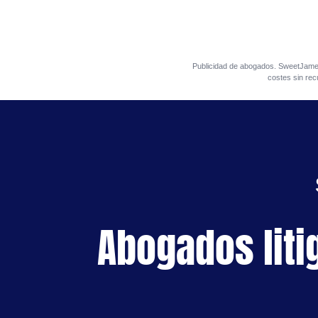
Publicidad de abogados. SweetJa
costes sin rec
Abogados liti