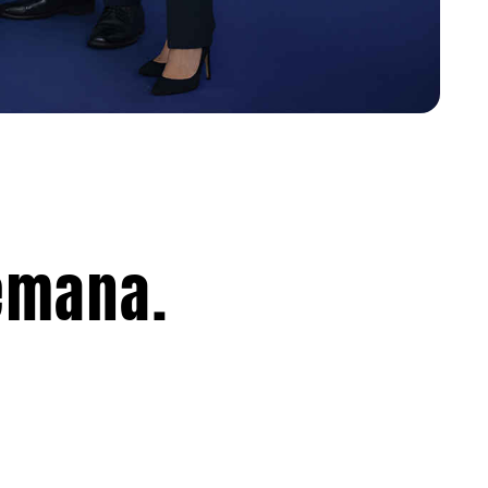
emana.