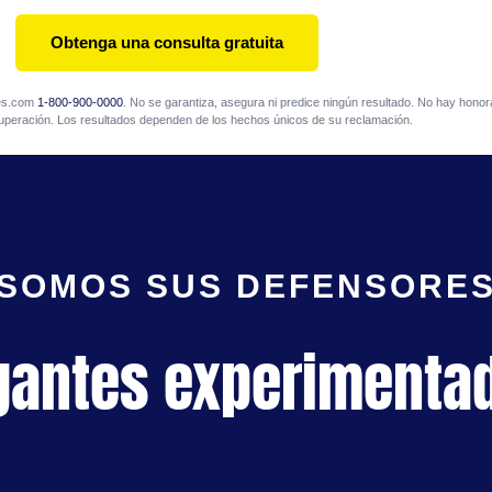
Obtenga una consulta gratuita
mes.com
1-800-900-0000
. No se garantiza, asegura ni predice ningún resultado. No hay honora
uperación. Los resultados dependen de los hechos únicos de su reclamación.
SOMOS SUS DEFENSORE
gantes experimenta