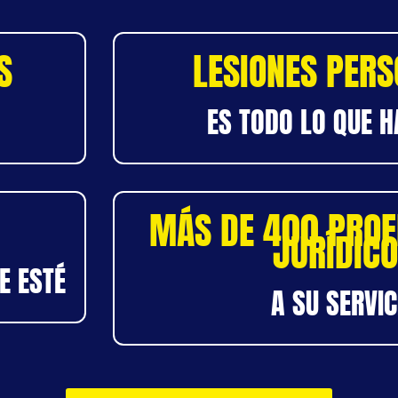
S
LESIONES PER
ES TODO LO QUE 
MÁS DE 400 PROF
JURÍDIC
E ESTÉ
A SU SERVIC