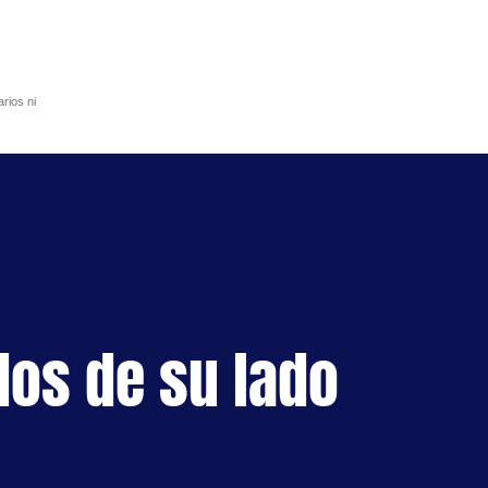
rios ni
S
dos de su lado