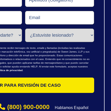
nte recibir mensajes de texto, emails y llamadas (incluidas las realizadas
marcación telefónica, voz artificial o pregrabada) de Sweet James, LLP y sus
léfono y dirección de email que he proporcionado. Estas comunicaciones
nformativos o relacionados con el caso. Entiendo que mi consentimiento no es
egales, que pueden aplicarse tarifas de mensajes/datos y que puedo cancelar
 solicitar ayuda enviando HELP. Al enviar este formulario, aceptas nuestros
ítica de privacidad
.
(800) 900-0000
Hablamos Español